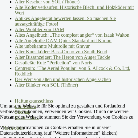
Alter Kescher von SOL (Thöner)
Alte Köder verkaufen: Historische Blech- und Holzköder mit
Wert
Antikes Angelgerät bewerten lassen: So machen Sie
aussagekräftige Fotos!
Alter Wobbler von DAM
Altes Angelbuch: „The compleat angler“ von Izaak Walton
Alte Angelrolle DAM Quick Standard mit Karton
Alte unbekannte Multirolle mit Gravur
Alter Kunstköder: Bass-Oreno von South Bend
Alter Bissanzeiger: The Heron von Auger Tackle
Gespließte Rute "Perfection" von Noris
Centrepin: "The Aerial Popular" von S. Allcock & Co. Ltd.
Redditch
Der Wert von alten und historischen Angelsachen
Alter Blinker von SOL (Thöner)
Haftungsausschluss
Um unsere Webseite für Sie optimal zu gestalten und fortlaufend
Impressum
verbessern zu können, verwenden wir Cookies. Durch die weitere
Sitemap
Nutzung der Webseite stimmen Sie der Verwendung von Cookies zu.
Datenschutz
Weitere Informationen zu Cookies erhalten Sie in unserer
Nach oben
Datenschutzerklärung (auf "Weitere Informationen" klicken)