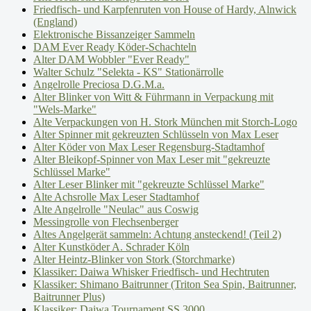
Friedfisch- und Karpfenruten von House of Hardy, Alnwick
(England)
Elektronische Bissanzeiger Sammeln
DAM Ever Ready Köder-Schachteln
Alter DAM Wobbler "Ever Ready"
Walter Schulz "Selekta - KS" Stationärrolle
Angelrolle Preciosa D.G.M.a.
Alter Blinker von Witt & Führmann in Verpackung mit
"Wels-Marke"
Alte Verpackungen von H. Stork München mit Storch-Logo
Alter Spinner mit gekreuzten Schlüsseln von Max Leser
Alter Köder von Max Leser Regensburg-Stadtamhof
Alter Bleikopf-Spinner von Max Leser mit "gekreuzte
Schlüssel Marke"
Alter Leser Blinker mit "gekreuzte Schlüssel Marke"
Alte Achsrolle Max Leser Stadtamhof
Alte Angelrolle "Neulac" aus Coswig
Messingrolle von Flechsenberger
Altes Angelgerät sammeln: Achtung ansteckend! (Teil 2)
Alter Kunstköder A. Schrader Köln
Alter Heintz-Blinker von Stork (Storchmarke)
Klassiker: Daiwa Whisker Friedfisch- und Hechtruten
Klassiker: Shimano Baitrunner (Triton Sea Spin, Baitrunner,
Baitrunner Plus)
Klassiker: Daiwa Tournament SS 3000