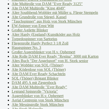
Alte Multirolle von DAM "Ever Ready 3125"
Alte DAM Multirolle "King 4049"
Alter Southbend-Wobbler mit Müller u. Fliege Stempeln
Alte Grundrolle von Stiegel, Kassel
"Tauchspinner" aus Holz von Stork München
EW-Spinner von Ernst Witt
Großer Agilette Blinker
Alter Hardy (England) Kunstköder aus Holz
Torpedospinner von Sartorius
Fliegenrolle Hardy Perfect 3 1/8 Zoll
Haugspinner No. 3
Großer Augenblinker von H.v. Ophemert
Alte Rolle DAM Ever Ready "Regina" 3000 mit Karton
Altes Buch "Der Angelsport" von H. Stork senior
Alter Wobbler von SOL (Thöner)
Alte Köderdose von SOL (Thöner)
Alte DAM Ever Ready Schachteln
SOL (Thöner) Brigant Blinker
DAM 495 A mit Ziegenbock
Alte DAM Multirolle "Ever Ready"
Legrand Spinnrolle "Victoria"
Augenblinker von H.v. Ophemert
Aerial Centrepin von Stork München
Alte Messingrolle Stork München
Alte Stork Holzrolle