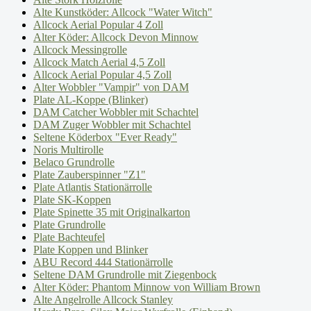
Alte Kunstköder: Allcock "Water Witch"
Allcock Aerial Popular 4 Zoll
Alter Köder: Allcock Devon Minnow
Allcock Messingrolle
Allcock Match Aerial 4,5 Zoll
Allcock Aerial Popular 4,5 Zoll
Alter Wobbler "Vampir" von DAM
Plate AL-Koppe (Blinker)
DAM Catcher Wobbler mit Schachtel
DAM Zuger Wobbler mit Schachtel
Seltene Köderbox "Ever Ready"
Noris Multirolle
Belaco Grundrolle
Plate Zauberspinner "Z1"
Plate Atlantis Stationärrolle
Plate SK-Koppen
Plate Spinette 35 mit Originalkarton
Plate Grundrolle
Plate Bachteufel
Plate Koppen und Blinker
ABU Record 444 Stationärrolle
Seltene DAM Grundrolle mit Ziegenbock
Alter Köder: Phantom Minnow von William Brown
Alte Angelrolle Allcock Stanley