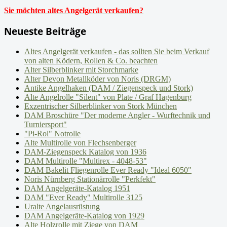
Sie möchten altes Angelgerät verkaufen?
Neueste Beiträge
Altes Angelgerät verkaufen - das sollten Sie beim Verkauf
von alten Ködern, Rollen & Co. beachten
Alter Silberblinker mit Storchmarke
Alter Devon Metallköder von Noris (DRGM)
Antike Angelhaken (DAM / Ziegenspeck und Stork)
Alte Angelrolle "Silent" von Plate / Graf Hagenburg
Exzentrischer Silberblinker von Stork München
DAM Broschüre "Der moderne Angler - Wurftechnik und
Turniersport"
"Pi-Rol" Notrolle
Alte Multirolle von Flechsenberger
DAM-Ziegenspeck Katalog von 1936
DAM Multirolle "Multirex - 4048-53"
DAM Bakelit Fliegenrolle Ever Ready "Ideal 6050"
Noris Nürnberg Stationärrolle "Perkfekt"
DAM Angelgeräte-Katalog 1951
DAM "Ever Ready" Multirolle 3125
Uralte Angelausrüstung
DAM Angelgeräte-Katalog von 1929
Alte Holzrolle mit Ziege von DAM