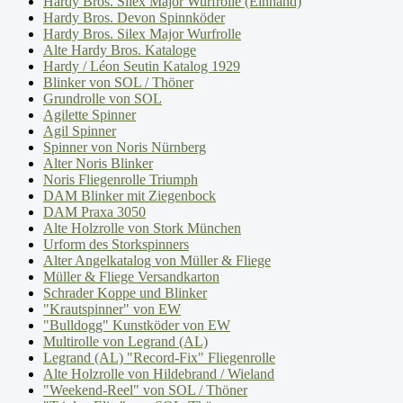
Hardy Bros. Silex Major Wurfrolle (Einhand)
Hardy Bros. Devon Spinnköder
Hardy Bros. Silex Major Wurfrolle
Alte Hardy Bros. Kataloge
Hardy / Léon Seutin Katalog 1929
Blinker von SOL / Thöner
Grundrolle von SOL
Agilette Spinner
Agil Spinner
Spinner von Noris Nürnberg
Alter Noris Blinker
Noris Fliegenrolle Triumph
DAM Blinker mit Ziegenbock
DAM Praxa 3050
Alte Holzrolle von Stork München
Urform des Storkspinners
Alter Angelkatalog von Müller & Fliege
Müller & Fliege Versandkarton
Schrader Koppe und Blinker
"Krautspinner" von EW
"Bulldogg" Kunstköder von EW
Multirolle von Legrand (AL)
Legrand (AL) "Record-Fix" Fliegenrolle
Alte Holzrolle von Hildebrand / Wieland
"Weekend-Reel" von SOL / Thöner