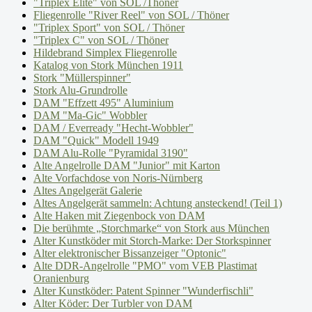
"Triplex Elite" von SOL /Thöner
Fliegenrolle "River Reel" von SOL / Thöner
"Triplex Sport" von SOL / Thöner
"Triplex C" von SOL / Thöner
Hildebrand Simplex Fliegenrolle
Katalog von Stork München 1911
Stork "Müllerspinner"
Stork Alu-Grundrolle
DAM "Effzett 495" Aluminium
DAM "Ma-Gic" Wobbler
DAM / Everready "Hecht-Wobbler"
DAM "Quick" Modell 1949
DAM Alu-Rolle "Pyramidal 3190"
Alte Angelrolle DAM "Junior" mit Karton
Alte Vorfachdose von Noris-Nürnberg
Altes Angelgerät Galerie
Altes Angelgerät sammeln: Achtung ansteckend! (Teil 1)
Alte Haken mit Ziegenbock von DAM
Die berühmte „Storchmarke“ von Stork aus München
Alter Kunstköder mit Storch-Marke: Der Storkspinner
Alter elektronischer Bissanzeiger "Optonic"
Alte DDR-Angelrolle "PMO" vom VEB Plastimat
Oranienburg
Alter Kunstköder: Patent Spinner "Wunderfischli"
Alter Köder: Der Turbler von DAM