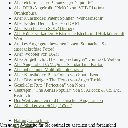
Alter elektronischer Bissanzeiger "Optonic"
Alte DDR-Angelrolle "PMO" vom VEB Plastimat
Oranienburg
Alter Kunstköder: Patent Spinner "Wunderfischli"
Alter Köder: Der Turbler von DAM
Alter Kescher von SOL (Thöner)
Alte Köder verkaufen: Historische Blech- und Holzköder mit
Wert
Antikes Angelgerät bewerten lassen: So machen Sie
aussagekräftige Fotos!
Alter Wobbler von DAM
Altes Angelbuch: „The compleat angler“ von Izaak Walton
Alte Angelrolle DAM Quick Standard mit Karton
Alte unbekannte Multirolle mit Gravur
Alter Kunstköder: Bass-Oreno von South Bend
Alter Bissanzeiger: The Heron von Auger Tackle
Gespließte Rute "Perfection" von Noris
Centrepin: "The Aerial Popular" von S. Allcock & Co. Ltd.
Redditch
Der Wert von alten und historischen Angelsachen
Alter Blinker von SOL (Thöner)
Haftungsausschluss
Um unsere Webseite für Sie optimal zu gestalten und fortlaufend
Impressum