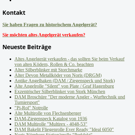
Kontakt
Sie haben Fragen zu historischem Angelgerät?
Sie möchten altes Angelgerät verkaufen?
Neueste Beiträge
Altes Angelgerät verkaufen - das sollten Sie beim Verkauf
von alten Ködern, Rollen & Co. beachten
Alter Silberblinker mit Storchmarke
Alter Devon Metallköder von Noris (DRGM)
Antike Angelhaken (DAM / Ziegenspeck und Stork)
Alte Angelrolle "Silent" von Plate / Graf Hagenburg
Exzentrischer Silberblinker von Stork München
DAM Broschüre "Der moderne Angler - Wurftechnik und
Turniersport"
"Pi-Rol" Notrolle
Alte Multirolle von Flechsenberger
DAM-Ziegenspeck Katalog von 1936
DAM Multirolle "Multirex - 4048-53"
DAM Bakelit Fliegenrolle Ever Ready "Ideal 6050"
Noris Nürnberg Stationärrolle "Perkfekt"