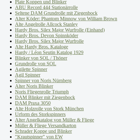
Plate Koppen und Blinker
ABU Record 444 Stationärrolle
Seltene DAM Grundrolle mit Ziegenbock
Alter Köder: Phantom Minnow von William Brown
Alte Angelrolle Allcock Stanley
Hardy Bros. Silex Major Wurfrolle (Einhand)
Hardy Bros. Devon Spinnköder
Hardy Bros. Silex Major Wurfrolle
Alte Hardy Bros. Kataloge
Hardy / Léon Seutin Katalog 1929
Blinker von SOL / Thöner
Grundrolle von SOL
Agilette Spinner
Agil Spinner
Spinner von Noris Nürnberg
Alter Noris Blinker
Noris Fliegenrolle Triumph
DAM Blinker mit Ziegenbock
DAM Praxa 3050
Alte Holzrolle von Stork München
Urform des Storkspinners
Alter Angelkatalog von Müller & Fliege
Müller & Fliege Versandkarton
Schrader Koppe und Blinker
"Krautspinner" von EW