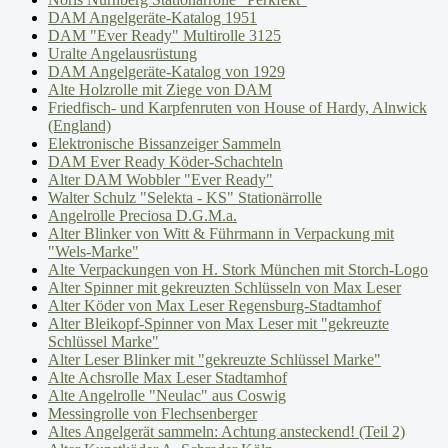
DAM Angelgeräte-Katalog 1951
DAM "Ever Ready" Multirolle 3125
Uralte Angelausrüstung
DAM Angelgeräte-Katalog von 1929
Alte Holzrolle mit Ziege von DAM
Friedfisch- und Karpfenruten von House of Hardy, Alnwick
(England)
Elektronische Bissanzeiger Sammeln
DAM Ever Ready Köder-Schachteln
Alter DAM Wobbler "Ever Ready"
Walter Schulz "Selekta - KS" Stationärrolle
Angelrolle Preciosa D.G.M.a.
Alter Blinker von Witt & Führmann in Verpackung mit
"Wels-Marke"
Alte Verpackungen von H. Stork München mit Storch-Logo
Alter Spinner mit gekreuzten Schlüsseln von Max Leser
Alter Köder von Max Leser Regensburg-Stadtamhof
Alter Bleikopf-Spinner von Max Leser mit "gekreuzte
Schlüssel Marke"
Alter Leser Blinker mit "gekreuzte Schlüssel Marke"
Alte Achsrolle Max Leser Stadtamhof
Alte Angelrolle "Neulac" aus Coswig
Messingrolle von Flechsenberger
Altes Angelgerät sammeln: Achtung ansteckend! (Teil 2)