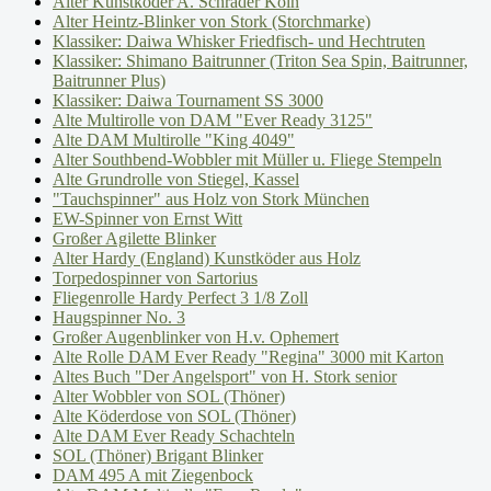
Alter Kunstköder A. Schrader Köln
Alter Heintz-Blinker von Stork (Storchmarke)
Klassiker: Daiwa Whisker Friedfisch- und Hechtruten
Klassiker: Shimano Baitrunner (Triton Sea Spin, Baitrunner,
Baitrunner Plus)
Klassiker: Daiwa Tournament SS 3000
Alte Multirolle von DAM "Ever Ready 3125"
Alte DAM Multirolle "King 4049"
Alter Southbend-Wobbler mit Müller u. Fliege Stempeln
Alte Grundrolle von Stiegel, Kassel
"Tauchspinner" aus Holz von Stork München
EW-Spinner von Ernst Witt
Großer Agilette Blinker
Alter Hardy (England) Kunstköder aus Holz
Torpedospinner von Sartorius
Fliegenrolle Hardy Perfect 3 1/8 Zoll
Haugspinner No. 3
Großer Augenblinker von H.v. Ophemert
Alte Rolle DAM Ever Ready "Regina" 3000 mit Karton
Altes Buch "Der Angelsport" von H. Stork senior
Alter Wobbler von SOL (Thöner)
Alte Köderdose von SOL (Thöner)
Alte DAM Ever Ready Schachteln
SOL (Thöner) Brigant Blinker
DAM 495 A mit Ziegenbock