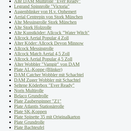
Alte DAM Multirolle "Ever Ready"
Legrand Spinnrolle "Victoria"
Augenblinker von H.v. Ophemert
Aerial Centrepin von Stork München
Alte Messingrolle Stork München
Alte Stork Holzrolle
Alte Kunstköder: Allcock "Water Witch"
Allcock Aerial Popular 4 Zoll
Alter Köder: Allcock Devon Minnow
Allcock Messingrolle
Allcock Match Aerial 4,5 Zoll
Allcock Aerial Popular 4,5 Zoll
Alter Wobbler "Vampir" von DAM
Plate AL-Koppe (Blinker)
DAM Catcher Wobbler mit Schachtel
DAM Zuger Wobbler mit Schachtel
Seltene Köderbox "Ever Ready"
Noris Multirolle
Belaco Grundrolle
Plate Zauberspinner "Z1"
Plate Atlantis Stationärrolle
Plate SK-Koppen
Plate Spinette 35 mit Originalkarton
Plate Grundrolle
Plate Bachteufel