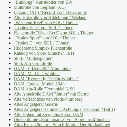
"Bulldogg" Kunstköder von EW
Multirolle von Legrand (AL)
Legrand (AL) "Record-Fix" Fliegenrolle
Alte Holzrolle von Hildebrand / Wieland
"Weekend-Reel" von SOL / Thöner
"Triplex Elite" von SOL /Thöner
Fliegenrolle "River Reel" von SOL / Thöner
"Triplex Sport" von SOL / Thöner
"Triplex C" von SOL / Thöner
Hildebrand Simplex Fliegenrolle
Katalog von Stork München 1911
Stork "Müllerspinner"
Stork Alu-Grundrolle
DAM "Effzett 495" Aluminium
DAM "Ma-Gic" Wobbler
DAM / Everready "Hecht-Wobbler"
DAM "Quick" Modell 1949
DAM Alu-Rolle "Pyramidal 3190"
Alte Angelrolle DAM "Junior" mit Karton
Alte Vorfachdose von Noris-Nürnberg
Altes Angelgerät Galerie
Altes Angelgerät sammeln: Achtung ansteckend! (Teil 1)
Alte Haken mit Ziegenbock von DAM
Die berühmte „Storchmarke“ von Stork aus München
Alter Kunstköder mit Storch-Marke: Der Storkspinner